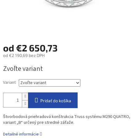
od
€2 650,73
od
€2 190,69
bez DPH
Jednotková
Zvoľte variant
cena:
Variant
Pridať do košíka
Štvorbodová priehradová konštrukcia Truss systému M290 QUATRO,
variant „B“ určený pre stredné záťaže.
Detailné informácie