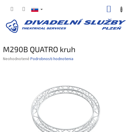
Prejsť
NÁKUP
na
obsah
KOŠÍK
M290B QUATRO kruh
Priemerné
Neohodnotené
Podrobnosti hodnotenia
hodnotenie
produktu
je
0,0
z
5
hviezdičiek.