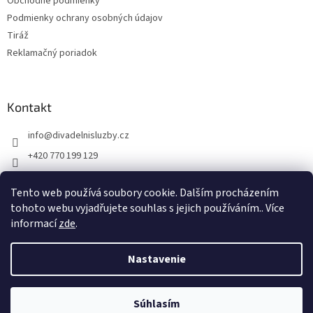
Obchodné podmienky
Podmienky ochrany osobných údajov
Tiráž
Reklamačný poriadok
Kontakt
info
@
divadelnisluzby.cz
+420 770 199 129
Divadelní služby Plzeň
Tento web používá soubory cookie. Dalším procházením
divadelni_sluzby_plzen
tohoto webu vyjadřujete souhlas s jejich používáním.. Více
informací
zde
.
Nastavenie
Vytvoril Shoptet
Súhlasím
Copyright 2026
Jevištní technika
. Všetky práva vyhradené.