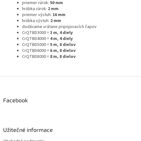
priemer rúrok:
50 mm
hrúbka rúrok:
2 mm
priemer výstuh:
16 mm
hrúbka výstuh:
2 mm
dodávame vrátane pripojovacích čapov
CrQTBD3000 =
3 m, 4 diely
CrQTBD4000 =
4 m, 4 diely
CrQTBD5000 =
5 m, 8 dielov
CrQTBD6000 =
6 m, 8 dielov
CrQTBD8000 =
8 m, 8 dielov
Z
á
p
ä
Facebook
t
i
e
Užitečné informace