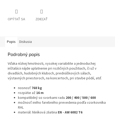
OPÝTAŤ SA
ZDIEĽAŤ
Popis
Diskusia
Podrobný popis
Vďaka nízkej hmotnosti, vysokej variabilite a jednoduchej
inštalácii nájde uplatnenie pri rozličných použitiach, či už v
divadlách, hudobných kluboch, prednáškových sálach,
výstavných priestoroch, na koncertoch, pri stavbe pódií, atď.
nosnosť
768 kg
rozpätie až
16 m
kompatibilný so svorkami radu
200 / 400 / 500 / 600
možnosť iného farebného prevedenia podľa vzorkovníka
RAL
materiál: hliníková zliatina
EN - AW 6082 T6