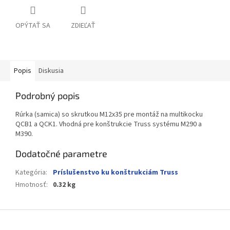
OPÝTAŤ SA
ZDIEĽAŤ
Popis
Diskusia
Podrobný popis
Rúrka (samica) so skrutkou M12x35 pre montáž na multikocku
QCB1 a QCK1. Vhodná pre konštrukcie Truss systému M290 a
M390.
Dodatočné parametre
Kategória
:
Príslušenstvo ku konštrukciám Truss
Hmotnosť
:
0.32 kg
Z
á