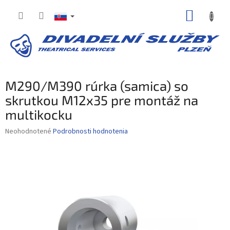
Prejsť
NÁKUP
na
obsah
KOŠÍK
M290/M390 rúrka (samica) so
skrutkou M12x35 pre montáž na
multikocku
Priemerné
Neohodnotené
Podrobnosti hodnotenia
hodnotenie
produktu
je
0,0
z
5
hviezdičiek.