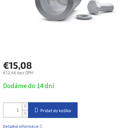
€15,08
€12,46 bez DPH
Jednotková
Dodáme do 14 dní
cena:
Pridať do košíka
Detailné informácie