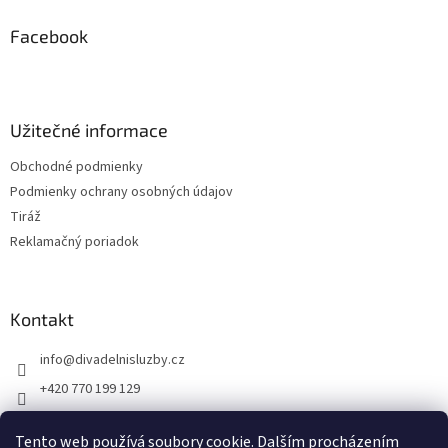
p
ä
Facebook
t
i
e
Užitečné informace
Obchodné podmienky
Podmienky ochrany osobných údajov
Tiráž
Reklamačný poriadok
Kontakt
info
@
divadelnisluzby.cz
+420 770 199 129
Divadelní služby Plzeň
Tento web používá soubory cookie. Dalším procházením
divadelni_sluzby_plzen