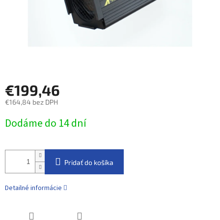
€199,46
€164,84 bez DPH
Jednotková
Dodáme do 14 dní
cena:
Pridať do košíka
Detailné informácie