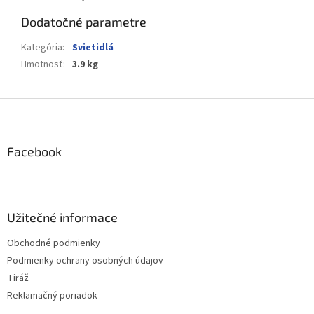
Dodatočné parametre
Kategória
:
Svietidlá
Hmotnosť
:
3.9 kg
Z
á
p
ä
Facebook
t
i
e
Užitečné informace
Obchodné podmienky
Podmienky ochrany osobných údajov
Tiráž
Reklamačný poriadok