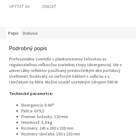
OPÝTAŤ SA
ZDIEĽAŤ
Popis
Diskusia
Podrobný popis
Profesionálne svietidlo s plankonvexnou šošovkou as
regulovateľnou veľkosťou svetelnej stopy (divergencia). Ide o
univerzálny reflektor používaný predovšetkým ako portálový
svetlomet. Dodávaný so sieťovým káblom s vidlicou a s
rámčekom na filtre. Možno osadiť svetelným zdrojom 500 W.
Technické parametre:
Divergencia: 8-60°
Pätica: GY9,5
Priemer šošovky: 120 mm
Hmotnosť: 3,9 kg
Rozmery: 245 x 280 x 320 mm
Rozmery rámčeka: 150 x 150 mm