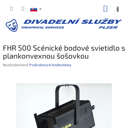
Prejsť
NÁKUP
na
obsah
KOŠÍK
FHR 500 Scénické bodové svietidlo s
plankonvexnou šošovkou
Priemerné
Neohodnotené
Podrobnosti hodnotenia
hodnotenie
produktu
je
0,0
z
5
hviezdičiek.