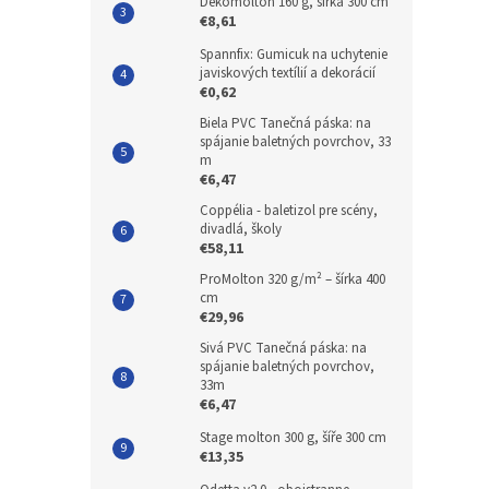
Dekomolton 160 g, šírka 300 cm
€8,61
Spannfix: Gumicuk na uchytenie
javiskových textílií a dekorácií
€0,62
Biela PVC Tanečná páska: na
spájanie baletných povrchov, 33
m
€6,47
Coppélia - baletizol pre scény,
divadlá, školy
€58,11
ProMolton 320 g/m² – šírka 400
cm
€29,96
Sivá PVC Tanečná páska: na
spájanie baletných povrchov,
33m
€6,47
Stage molton 300 g, šíře 300 cm
€13,35