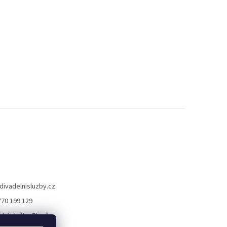
divadelnisluzby.cz
770 199 129
lní služby Plzeň