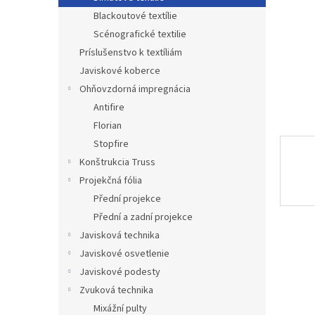
Blackoutové textílie
Scénografické textilie
Príslušenstvo k textíliám
Javiskové koberce
Ohňovzdorná impregnácia
Antifire
Florian
Stopfire
Konštrukcia Truss
Projekčná fólia
Přední projekce
Přední a zadní projekce
Javisková technika
Javiskové osvetlenie
Javiskové podesty
Zvuková technika
Mixážní pulty