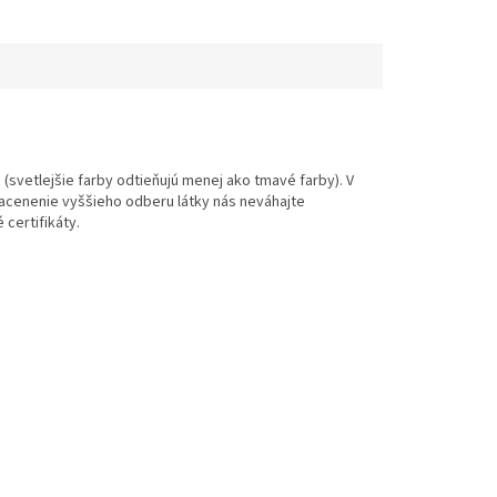
(svetlejšie farby odtieňujú menej ako tmavé farby). V
 nacenenie vyššieho odberu látky nás neváhajte
 certifikáty.