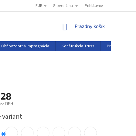
EUR
Slovenčina
TIRÁŽ
REKLAMAČNÝ PORIADOK
Prihlásenie
NÁKUPNÝ
Prázdny košík
KOŠÍK
Ohňovzdorná impregnácia
Konštrukcia Truss
Projekčná fólia
,28
bez DPH
ová
 variant