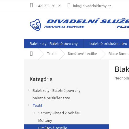
Prejsť
+420 770 199 129
info@divadelnisluzby.cz
na
obsah
Baletizoly - Baletné povrchy
baletné príslušenstvo
Domov
Textil
Dimútové textílie
Blake Dimou
B
Blak
o
Preskočiť
č
Priemer
Neohod
Kategórie
kategórie
n
hodnote
ý
produkt
Baletizoly - Baletné povrchy
p
je
baletné príslušenstvo
0,0
a
z
Textil
n
5
e
Samety - ihned k odběru
hviezdič
l
Moltóny
Dimútové textílie