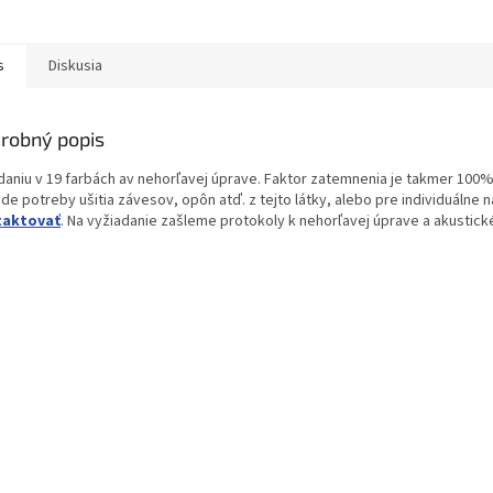
s
Diskusia
robný popis
daniu v 19 farbách av nehorľavej úprave. Faktor zatemnenia je takmer 100% 
ade potreby ušitia závesov, opôn atď. z tejto látky, alebo pre individuálne
taktovať
. Na vyžiadanie zašleme protokoly k nehorľavej úprave a akustické