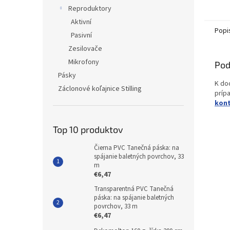
Reproduktory
Aktivní
Popi
Pasivní
Zesilovače
Mikrofony
Pod
Pásky
K do
Záclonové koľajnice Stilling
príp
kon
Top 10 produktov
Čierna PVC Tanečná páska: na
spájanie baletných povrchov, 33
m
€6,47
Transparentná PVC Tanečná
páska: na spájanie baletných
povrchov, 33 m
€6,47