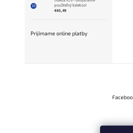
Odetta v2.0 - obojstranne
použiteľný baletizol
€65,49
Prijímame online platby
Z
á
p
ä
t
Faceboo
i
e