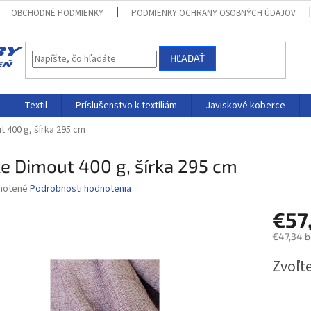
OBCHODNÉ PODMIENKY
PODMIENKY OCHRANY OSOBNÝCH ÚDAJOV
HĽADAŤ
Textil
Príslušenstvo k textíliám
Javiskové koberce
t 400 g, šírka 295 cm
e Dimout 400 g, šírka 295 cm
né
notené
Podrobnosti hodnotenia
nie
€57
u
€47,34 
Jednotk
Zvoľte
cena:
iek.