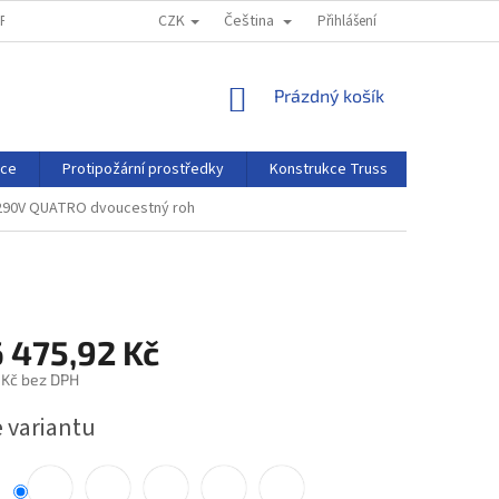
CZK
Čeština
MPRESSUM
REKLAMAČNÍ ŘÁD
Přihlášení
NÁKUPNÍ
Prázdný košík
KOŠÍK
rce
Protipožární prostředky
Konstrukce Truss
Projekční 
90V QUATRO dvoucestný roh
 475,92 Kč
 Kč
bez DPH
e variantu