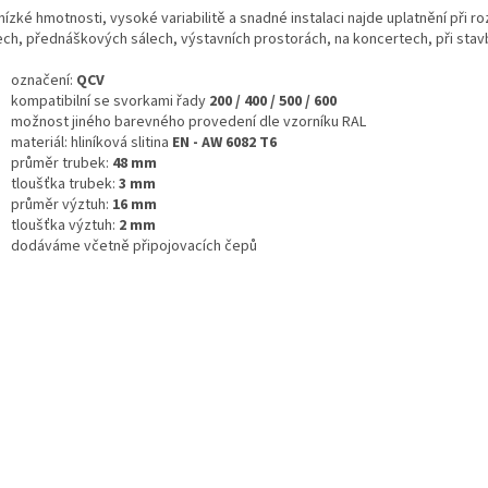
nízké hmotnosti, vysoké variabilitě a snadné instalaci najde uplatnění při r
ech, přednáškových sálech, výstavních prostorách, na koncertech, při stavb
označení:
QCV
kompatibilní se svorkami řady
200 / 400 / 500 / 600
možnost jiného barevného provedení dle vzorníku RAL
materiál: hliníková slitina
EN - AW 6082 T6
průměr trubek:
48 mm
tloušťka trubek:
3 mm
průměr výztuh:
16 mm
tloušťka výztuh:
2 mm
dodáváme včetně připojovacích čepů