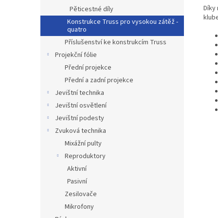
Díky 
Pěticestné díly
klub
Konstrukce Truss pro vysokou zátěž -
quatro
Příslušenství ke konstrukcím Truss
Projekční fólie
Přední projekce
Přední a zadní projekce
Jevištní technika
Jevištní osvětlení
Jevištní podesty
Zvuková technika
Mixážní pulty
Reproduktory
Aktivní
Pasivní
Zesilovače
Mikrofony