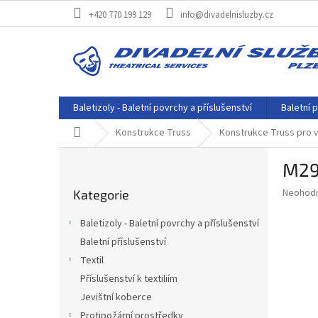
Přejít
+420 770 199 129
info@divadelnisluzby.cz
na
obsah
Baletizoly - Baletní povrchy a příslušenství
Baletní p
Domů
Konstrukce Truss
Konstrukce Truss pro 
P
M29
o
Přeskočit
s
Průměr
Neohod
Kategorie
kategorie
t
hodnoce
r
produkt
Baletizoly - Baletní povrchy a příslušenství
a
je
Baletní příslušenství
0,0
n
z
Textil
n
5
í
Příslušenství k textiliím
hvězdič
p
Jevištní koberce
a
Protipožární prostředky