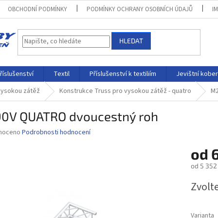
OBCHODNÍ PODMÍNKY
PODMÍNKY OCHRANY OSOBNÍCH ÚDAJŮ
I
HLEDAT
říslušenství
Textil
Příslušenství k textiliím
Jevištní kobe
vysokou zátěž
Konstrukce Truss pro vysokou zátěž - quatro
M2
0V QUATRO dvoucestný roh
né
noceno
Podrobnosti hodnocení
ní
od
6
u
od
5 352
Měrná
Zvolt
cena:
ek.
Varianta