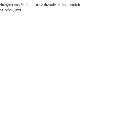
ozličných použitích, ať už v divadlech, hudebních
ě pódií, atd.