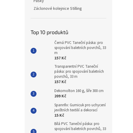
Pásky
Záclonové kolejnice Stilling
Top 10 produktů
Černá PVC Taneční páska: pro
spojování baletních povrchů, 33
m
157 Kč
Transparentní PVC Taneční
páska: pro spojování baletních
povrchů, 33 m
157 Kč
Dekomolton 160 g, šíře 300 cm
209 Kč
Spannfix: Gumicuk pro uchycení
jevištních textilií a dekorací
15 Kč
Bílá PVC Taneční páska: pro
spojování baletních povrchů, 33