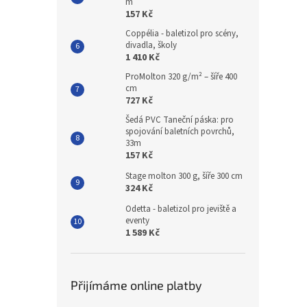
m
157 Kč
Coppélia - baletizol pro scény,
divadla, školy
1 410 Kč
ProMolton 320 g/m² – šíře 400
cm
727 Kč
Šedá PVC Taneční páska: pro
spojování baletních povrchů,
33m
157 Kč
Stage molton 300 g, šíře 300 cm
324 Kč
Odetta - baletizol pro jeviště a
eventy
1 589 Kč
Přijímáme online platby