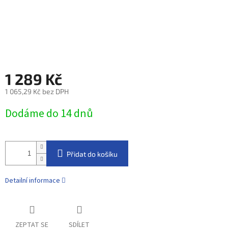
1 289 Kč
1 065,29 Kč bez DPH
Měrná
Dodáme do 14 dnů
cena:
Přidat do košíku
Detailní informace
ZEPTAT SE
SDÍLET