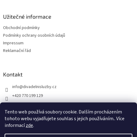
í
Užitečné informace
Obchodní podmínky
Podmínky ochrany osobních údajů
Impressum
Reklamační řád
Kontakt
info
@
divadelnisluzby.cz
+420 770 199 129
Divadelní služby Plzeň
Tento web používá soubory cookie. Dalším procházením
divadelni_sluzby_plzen
tohoto webu vyjadřujete souhlas s jejich používáním.. Více
informací
zde
.