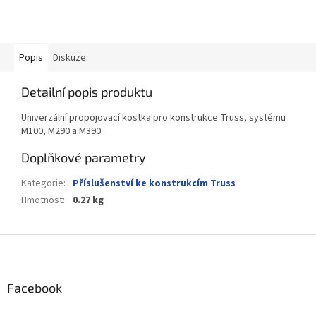
Popis
Diskuze
Detailní popis produktu
Univerzální propojovací kostka pro konstrukce Truss, systému
M100, M290 a M390.
Doplňkové parametry
Kategorie
:
Příslušenství ke konstrukcím Truss
Hmotnost
:
0.27 kg
Z
á
p
a
Facebook
t