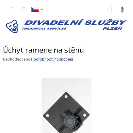
Přejít
NÁKUP
na
obsah
KOŠÍK
Úchyt ramene na stěnu
Průměrné
Neohodnoceno
Podrobnosti hodnocení
hodnocení
produktu
je
0,0
z
5
hvězdiček.