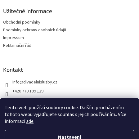
Užitečné informace
Obchodní podmínky
Podmínky ochrany osobních údajů
Impressum
Reklamační řád
Kontakt
info
@
divadelnisluzby.cz
+420 770 199 129
Divadelní služby Plzeň
Tento web používá soubory cookie. Dalším procházením
divadelni_sluzby_plzen
tohoto webu vyjadřujete souhlas s jejich používáním.. Více
informací
zde
.
Nastavení
Vytvořil Shoptet