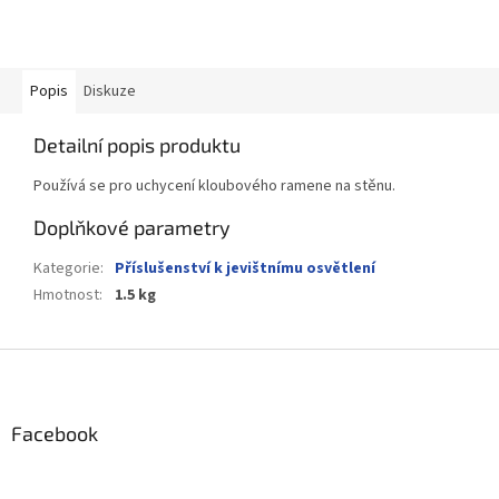
Popis
Diskuze
Detailní popis produktu
Používá se pro uchycení kloubového ramene na stěnu.
Doplňkové parametry
Kategorie
:
Příslušenství k jevištnímu osvětlení
Hmotnost
:
1.5 kg
Z
á
p
a
Facebook
t
í