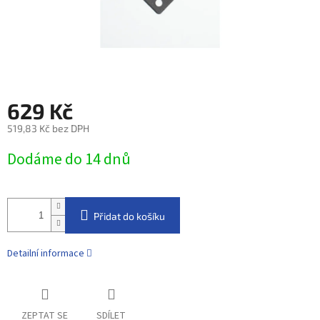
629 Kč
519,83 Kč bez DPH
Měrná
Dodáme do 14 dnů
cena:
Přidat do košíku
Detailní informace
ZEPTAT SE
SDÍLET