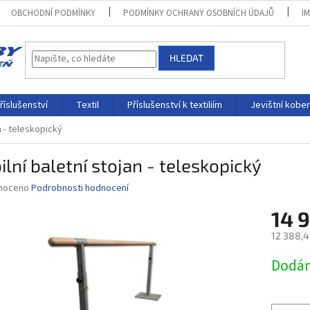
OBCHODNÍ PODMÍNKY
PODMÍNKY OCHRANY OSOBNÍCH ÚDAJŮ
I
HLEDAT
říslušenství
Textil
Příslušenství k textiliím
Jevištní kobe
n - teleskopický
lní baletní stojan - teleskopický
né
noceno
Podrobnosti hodnocení
ní
14 
u
12 388,4
Měrná
Dodám
cena:
ek.