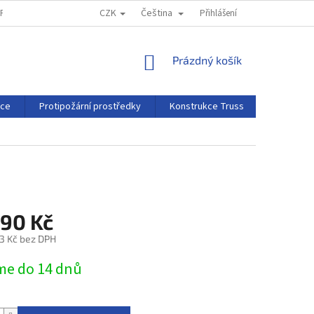
CZK
Čeština
MPRESSUM
REKLAMAČNÍ ŘÁD
Přihlášení
NÁKUPNÍ
Prázdný košík
KOŠÍK
rce
Protipožární prostředky
Konstrukce Truss
Projekční 
990 Kč
3 Kč bez DPH
e do 14 dnů