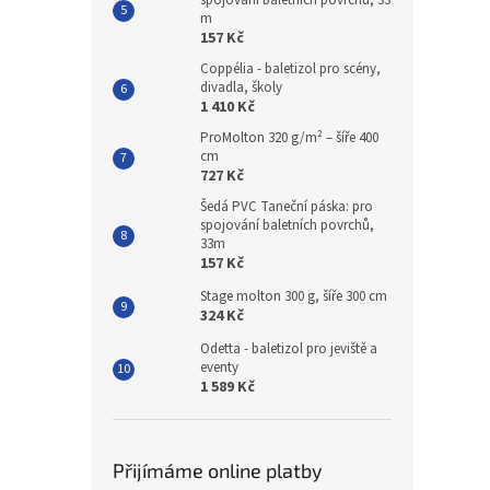
spojování baletních povrchů, 33
m
157 Kč
Coppélia - baletizol pro scény,
divadla, školy
1 410 Kč
ProMolton 320 g/m² – šíře 400
cm
727 Kč
Šedá PVC Taneční páska: pro
spojování baletních povrchů,
33m
157 Kč
Stage molton 300 g, šíře 300 cm
324 Kč
Odetta - baletizol pro jeviště a
eventy
1 589 Kč
Přijímáme online platby