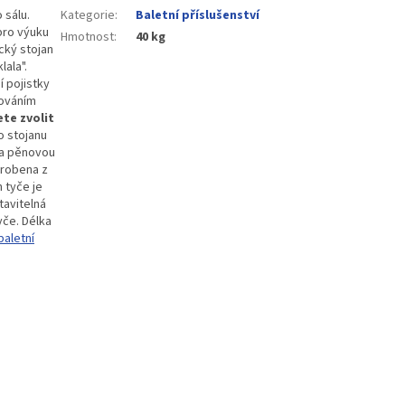
 sálu.
Kategorie
:
Baletní příslušenství
pro výuku
Hmotnost
:
40 kg
cký stojan
ala".
 pojistky
kováním
te zvolit
o stojanu
na pěnovou
vyrobena z
 tyče je
tavitelná
yče.
Délka
baletní