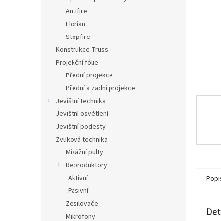
n
Antifire
e
Florian
l
Stopfire
Konstrukce Truss
Projekční fólie
Přední projekce
Přední a zadní projekce
Jevištní technika
Jevištní osvětlení
Jevištní podesty
Zvuková technika
Mixážní pulty
Reproduktory
Aktivní
Popi
Pasivní
Zesilovače
Det
Mikrofony