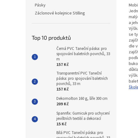
Mobil
Pásky
Jedn
Záclonové kolejnice Stilling
malýc
a je
Výšk
se t
Top 10 produktů
zajiš
dle v
Černá PVC Taneční páska: pro
zaji
spojování baletních povrchů, 33
podl
m
buko
157 Kč
důkl
Transparentní PVC Taneční
výšk
páska: pro spojování baletních
balet
povrchů, 33 m
škole
157 Kč
Dekomolton 160 g, šíře 300 cm
209 Kč
Spannfix: Gumicuk pro uchycení
jevištních textilií a dekorací
15 Kč
Bílá PVC Taneční páska: pro