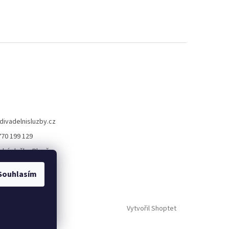
divadelnisluzby.cz
770 199 129
lní služby Plzeň
elni_sluzby_plzen
Souhlasím
Vytvořil Shoptet