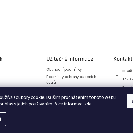
k
Užitečné informace
Kontakt
Obchodní podmínky
info
@
Podmínky ochrany osobních
+420 
údajů
Divade
Impressum
divad
oužívá soubory cookie. Dalším procházením tohoto webu
Reklamační řád
ouhlas s jejich používáním.. Více informací
zde
.
í
ena.