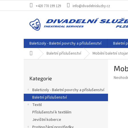
Přejít
+420 770 199 129
info@divadelnisluzby.cz
na
obsah
Baletizoly - Baletní povrchy a příslušenství
Baletní p
Domů
Baletní příslušenství
Mobilní baletní stoja
P
Mobi
o
Přeskočit
s
Průměr
Neohod
Kategorie
kategorie
t
hodnoce
r
produkt
Baletizoly - Baletní povrchy a příslušenství
a
je
Baletní příslušenství
0,0
n
z
Textil
n
5
í
Příslušenství k textiliím
hvězdič
p
Jevištní koberce
a
Protipožární prostředky