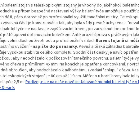
ní baletní stojan s teleskopickými stojany je vhodný do jakéhokoli baletního
oduché a přitom bezpečné nastavení výšky baletní tyče umožňuje použití 
h dětí, přes dorost až po profesionální využití tanečními mistry. Teleskopi
ho výsuvná část je konstruována tak, aby byla vždy pevně uchycena a "nevakl
a baletní tyče se nastavuje zajišťovacím trnem, po zacvaknutí bezpečnostní
yč ještě upevní dotahovacím kolečkem. Antikorozní úprava s práškovým la
ťuje velmi dlouhou životnost a profesionální vzhled.
Barvu stojanů si může
lastního uvážení -
napište do poznámky
. Pevná a těžká základna baletníh
šťuje vysokou stabilitu celého kompletu. Spodní část desky je navíc opatře
ožkou, aby nedocházelo k poškozování tanečního povrchu.
Baletní tyč je 
vého dřeva s průměrem 45 mm. Na koncích je opatřena koncovkami. Povrch
adně obroušen, aby nedocházelo k náhodnému zvedání "chlupu" dřeva.
Nas
a teleskopických stojanů je 80 cm až 119 cm. Měřeno u horní hrany baletní t
ní tyče 2,5 m.
Podívejte se na naše nově instalované mobilní baletní tyče v 
 Desiré.