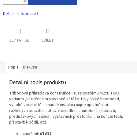
Detailní informace
ZEPTAT SE
SDÍLET
Popis
Diskuze
Detailní popis produktu
Tříbodová příhradová konstrukce Truss systému M290 TRIO,
varianta „V“ určená pro vysoké zátěže. Díky nízké hmotnosti,
vysoké variabilitě a snadné instalaci najde uplatnění při
rozličných použitích, ať už v divadlech, hudebních klubech,
přednáškových sálech, výstavních prostorách, na koncertech,
při stavbě pódií, atd.
označení:
ATV37