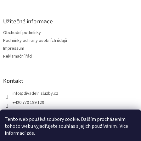
í
Užitečné informace
Obchodní podmínky
Podmínky ochrany osobních údajů
Impressum
Reklamační řád
Kontakt
info
@
divadelnisluzby.cz
+420 770 199 129
Divadelní služby Plzeň
Tento web používá soubory cookie. Dalším procházením
divadelni_sluzby_plzen
tohoto webu vyjadřujete souhlas s jejich používáním.. Více
informací
zde
.