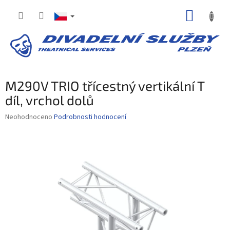
Přejít
NÁKUP
na
obsah
KOŠÍK
M290V TRIO třícestný vertikální T
díl, vrchol dolů
Průměrné
Neohodnoceno
Podrobnosti hodnocení
hodnocení
produktu
je
0,0
z
5
hvězdiček.