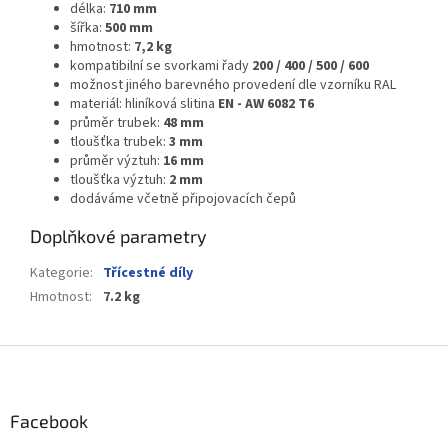
délka:
710 mm
šířka:
500
mm
hmotnost:
7,2 kg
kompatibilní se svorkami řady
200 / 400 / 500 / 600
možnost jiného barevného provedení dle vzorníku RAL
materiál: hliníková slitina
EN - AW 6082 T6
průměr trubek:
48 mm
tloušťka trubek:
3 mm
průměr výztuh:
16 mm
tloušťka výztuh:
2 mm
dodáváme včetně připojovacích čepů
Doplňkové parametry
Kategorie
:
Třícestné díly
Hmotnost
:
7.2 kg
Z
á
p
a
Facebook
t