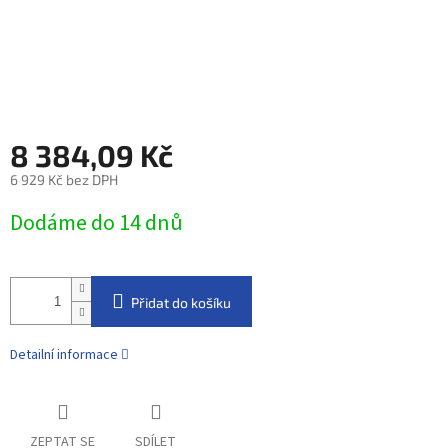
8 384,09 Kč
6 929 Kč bez DPH
Měrná
Dodáme do 14 dnů
cena:
Přidat do košíku
Detailní informace
ZEPTAT SE
SDÍLET