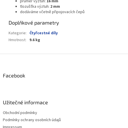
průměr výztuh:
16 mm
tlozušťka výztuh:
2 mm
dodáváme včetně připojovacích čepů
Doplňkové parametry
Kategorie
:
Čtyřcestné díly
Hmotnost
:
9.6 kg
Z
á
p
a
Facebook
t
í
Užitečné informace
Obchodní podmínky
Podmínky ochrany osobních údajů
Impressum