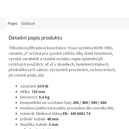
Popis
Diskuze
Detailní popis produktu
Tříbodová příhradová konstrukce Truss systému M290 TRIO,
varianta „V“ určená pro vysoké zátěže. Díky nízké hmotnosti,
vysoké variabilitě a snadné instalaci najde uplatnění při
rozličných použitích, ať už v divadlech, hudebních klubech,
přednáškových sálech, výstavních prostorách, na koncertech,
při stavbě pódií, atd.
označení:
ACV41
délka:
710
mm
hmotnost:
9,6 kg
kompatibilní se svorkami řady
200 / 400 / 500 / 600
možnost jiného barevného provedení dle vzorníku RAL
materiál: hliníková slitina
EN - AW 6082 T6
průměr trubek:
48 mm
tloušťka trubek:
3 mm