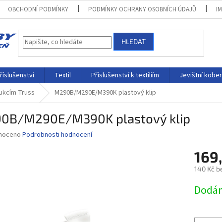
OBCHODNÍ PODMÍNKY
PODMÍNKY OCHRANY OSOBNÍCH ÚDAJŮ
I
HLEDAT
říslušenství
Textil
Příslušenství k textiliím
Jevištní kobe
rukcím Truss
M290B/M290E/M390K plastový klip
0B/M290E/M390K plastový klip
né
noceno
Podrobnosti hodnocení
ní
169
u
140 Kč b
Měrná
Dodám
cena:
ek.