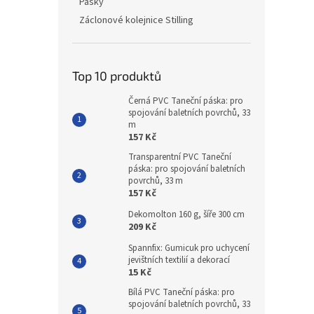
Pásky
Záclonové kolejnice Stilling
Top 10 produktů
Černá PVC Taneční páska: pro
spojování baletních povrchů, 33
m
157 Kč
Transparentní PVC Taneční
páska: pro spojování baletních
povrchů, 33 m
157 Kč
Dekomolton 160 g, šíře 300 cm
209 Kč
Spannfix: Gumicuk pro uchycení
jevištních textilií a dekorací
15 Kč
Bílá PVC Taneční páska: pro
spojování baletních povrchů, 33