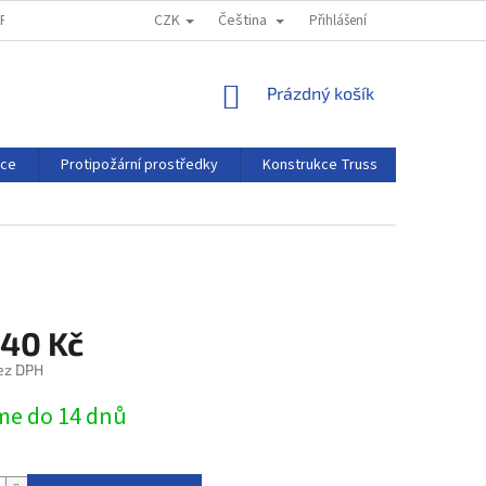
CZK
Čeština
MPRESSUM
REKLAMAČNÍ ŘÁD
Přihlášení
NÁKUPNÍ
Prázdný košík
KOŠÍK
rce
Protipožární prostředky
Konstrukce Truss
Projekční 
,40 Kč
ez DPH
e do 14 dnů