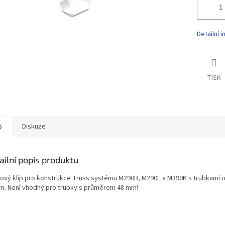
Detailní 
TISK
s
Diskuze
ailní popis produktu
tový klip pro konstrukce Truss systému M290B, M290E a M390K s trubkami 
m. Není vhodný pro trubky s průměrem 48 mm!