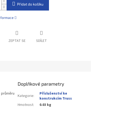
Přidat do košíku
informace
ZEPTAT SE
SDÍLET
Doplňkové parametry
o průměru
Příslušenství ke
Kategorie
:
konstrukcím Truss
Hmotnost
:
0.03 kg