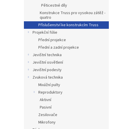
Pěticestné díly
Konstrukce Truss pro vysokou zátěž -
quatro
Příslušenství ke konstrukcím Truss
Projekční fólie
Přední projekce
Přední a zadní projekce
Jevištní technika
Jevištní osvětlení
Jevištní podesty
Zvuková technika
Mixážní pulty
Reproduktory
Aktivní
Pasivní
Zesilovače
Mikrofony