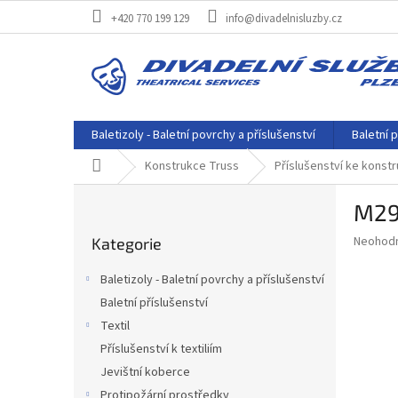
Přejít
+420 770 199 129
info@divadelnisluzby.cz
na
obsah
Baletizoly - Baletní povrchy a příslušenství
Baletní p
Domů
Konstrukce Truss
Příslušenství ke konst
P
M29
o
Přeskočit
s
Průměr
Neohod
Kategorie
kategorie
t
hodnoce
r
produkt
Baletizoly - Baletní povrchy a příslušenství
a
je
Baletní příslušenství
0,0
n
z
Textil
n
5
í
Příslušenství k textiliím
hvězdič
p
Jevištní koberce
a
Protipožární prostředky