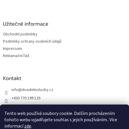
t
í
Užitečné informace
Obchodní podmínky
Podmínky ochrany osobních údajů
Impressum
Reklamační řád
Kontakt
info
@
divadelnisluzby.cz
+420 770 199 129
Divadelní služby Plzeň
Tento web používá soubory cookie. Dalším procházením
divadelni_sluzby_plzen
tohoto webu vyjadřujete souhlas s jejich používáním.. Více
informací
zde
.