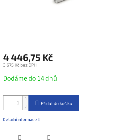
4 446,75 Kč
3 675 Kč bez DPH
Měrná
Dodáme do 14 dnů
cena:
Přidat do košíku
Detailní informace