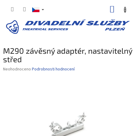
Přejít
NÁKUP
na
obsah
KOŠÍK
M290 závěsný adaptér, nastavitelný
střed
Průměrné
Neohodnoceno
Podrobnosti hodnocení
hodnocení
produktu
je
0,0
z
5
hvězdiček.