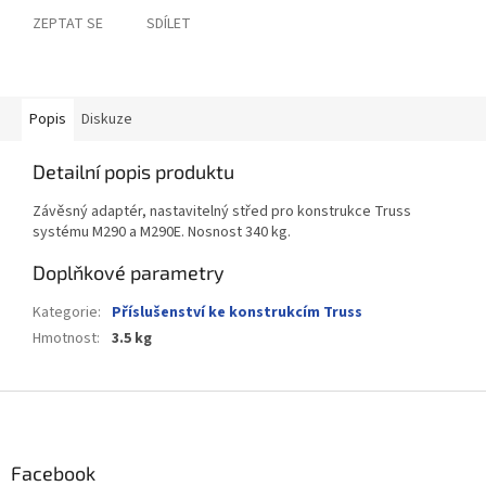
ZEPTAT SE
SDÍLET
Popis
Diskuze
Detailní popis produktu
Závěsný adaptér, nastavitelný střed pro konstrukce Truss
systému M290 a M290E. Nosnost 340 kg.
Doplňkové parametry
Kategorie
:
Příslušenství ke konstrukcím Truss
Hmotnost
:
3.5 kg
Z
á
p
a
Facebook