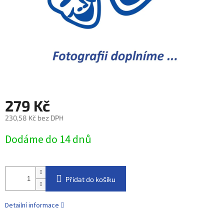
279 Kč
230,58 Kč bez DPH
Měrná
Dodáme do 14 dnů
cena:
Přidat do košíku
Detailní informace