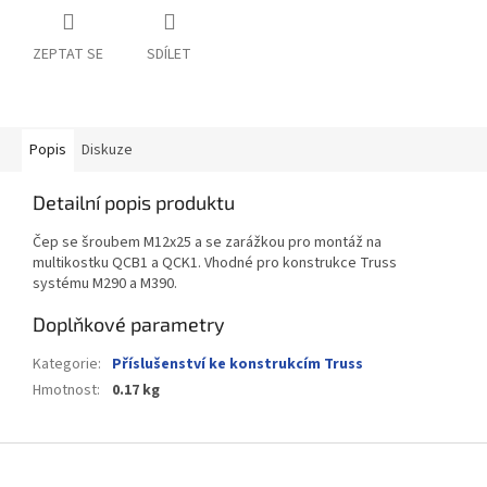
ZEPTAT SE
SDÍLET
Popis
Diskuze
Detailní popis produktu
Čep se šroubem M12x25 a se zarážkou pro montáž na
multikostku QCB1 a QCK1. Vhodné pro konstrukce Truss
systému M290 a M390.
Doplňkové parametry
Kategorie
:
Příslušenství ke konstrukcím Truss
Hmotnost
:
0.17 kg
Z
á