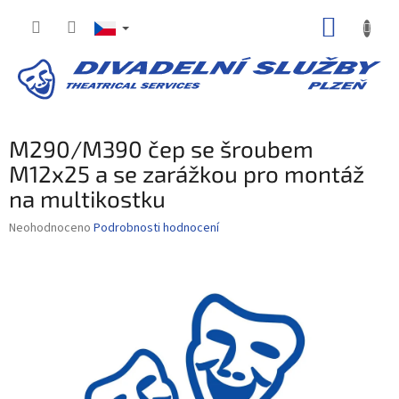
Přejít
NÁKUP
na
obsah
KOŠÍK
M290/M390 čep se šroubem
M12x25 a se zarážkou pro montáž
na multikostku
Průměrné
Neohodnoceno
Podrobnosti hodnocení
hodnocení
produktu
je
0,0
z
5
hvězdiček.