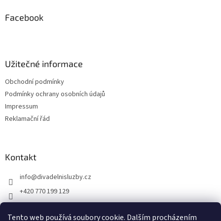
p
a
Facebook
t
í
Užitečné informace
Obchodní podmínky
Podmínky ochrany osobních údajů
Impressum
Reklamační řád
Kontakt
info
@
divadelnisluzby.cz
+420 770 199 129
Divadelní služby Plzeň
Tento web používá soubory cookie. Dalším procházením
divadelni_sluzby_plzen