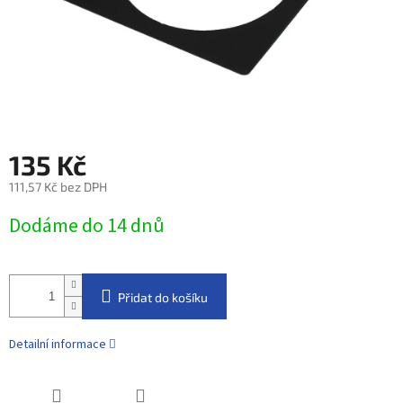
135 Kč
111,57 Kč bez DPH
Měrná
Dodáme do 14 dnů
cena:
Přidat do košíku
Detailní informace