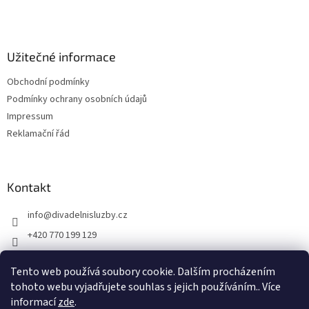
t
í
Užitečné informace
Obchodní podmínky
Podmínky ochrany osobních údajů
Impressum
Reklamační řád
Kontakt
info
@
divadelnisluzby.cz
+420 770 199 129
Divadelní služby Plzeň
Tento web používá soubory cookie. Dalším procházením
divadelni_sluzby_plzen
tohoto webu vyjadřujete souhlas s jejich používáním.. Více
informací
zde
.