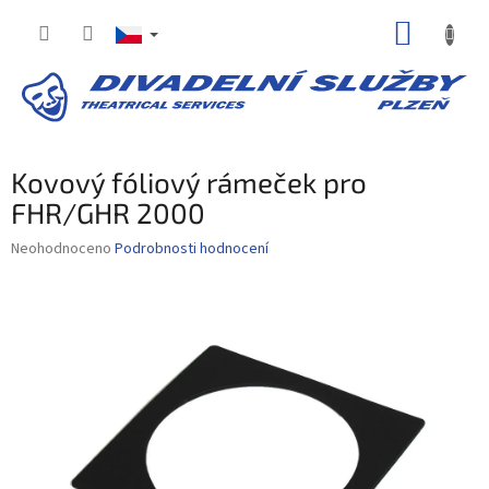
Přejít
NÁKUP
na
obsah
KOŠÍK
Kovový fóliový rámeček pro
FHR/GHR 2000
Průměrné
Neohodnoceno
Podrobnosti hodnocení
hodnocení
produktu
je
0,0
z
5
hvězdiček.