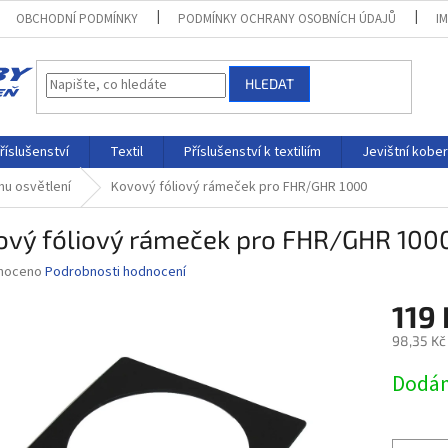
OBCHODNÍ PODMÍNKY
PODMÍNKY OCHRANY OSOBNÍCH ÚDAJŮ
I
HLEDAT
říslušenství
Textil
Příslušenství k textiliím
Jevištní kobe
ímu osvětlení
Kovový fóliový rámeček pro FHR/GHR 1000
ový fóliový rámeček pro FHR/GHR 100
né
noceno
Podrobnosti hodnocení
ní
119 
u
98,35 Kč
Měrná
Dodám
cena:
ek.