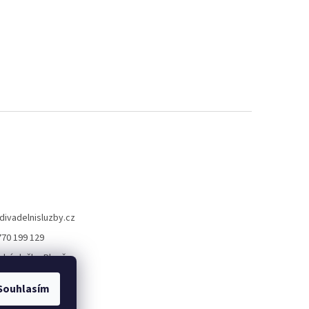
divadelnisluzby.cz
770 199 129
lní služby Plzeň
elni_sluzby_plzen
Souhlasím