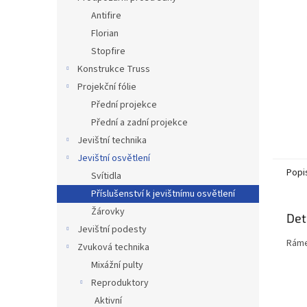
n
Antifire
e
Florian
l
Stopfire
Konstrukce Truss
Projekční fólie
Přední projekce
Přední a zadní projekce
Jevištní technika
Jevištní osvětlení
Popi
Svítidla
Příslušenství k jevištnímu osvětlení
Žárovky
Det
Jevištní podesty
Ráme
Zvuková technika
Mixážní pulty
Reproduktory
Aktivní