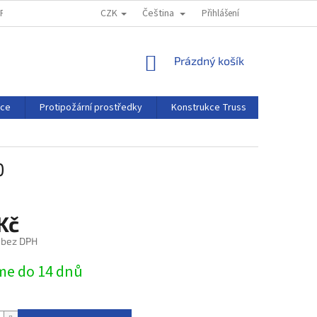
CZK
Čeština
MPRESSUM
REKLAMAČNÍ ŘÁD
Přihlášení
NÁKUPNÍ
Prázdný košík
KOŠÍK
rce
Protipožární prostředky
Konstrukce Truss
Projekční 
0
Kč
 bez DPH
e do 14 dnů