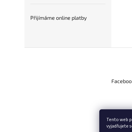
Přijímáme online platby
Z
á
p
a
t
Faceboo
í
Tento web p
vyjadřujete s