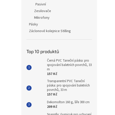
Pasivní
Zesilovače
Mikrofony
Pásky
Záclonové kolejnice Stilling
Top 10 produktů
Černá PVC Taneční páska: pro
spojování baletních povrchů, 33
m
157 Kč
Transparentní PVC Taneční
páska: pro spojování baletních
povrchů, 33 m
157 Kč
Dekomolton 160 g, šíře 300 cm
209 Kč
Spannfix: Gumicuk pro uchycení