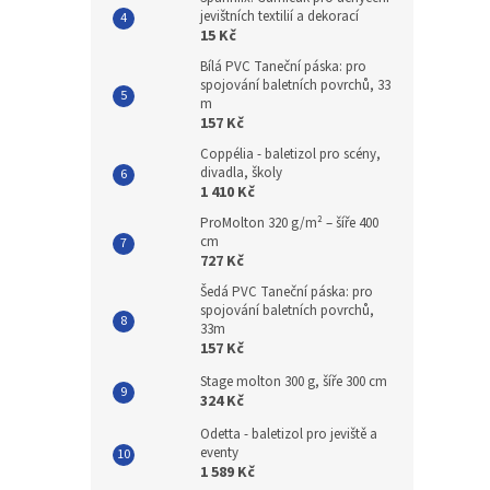
jevištních textilií a dekorací
15 Kč
Bílá PVC Taneční páska: pro
spojování baletních povrchů, 33
m
157 Kč
Coppélia - baletizol pro scény,
divadla, školy
1 410 Kč
ProMolton 320 g/m² – šíře 400
cm
727 Kč
Šedá PVC Taneční páska: pro
spojování baletních povrchů,
33m
157 Kč
Stage molton 300 g, šíře 300 cm
324 Kč
Odetta - baletizol pro jeviště a
eventy
1 589 Kč