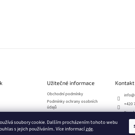
k
Užitečné informace
Kontakt
Obchodní podmínky
info
@
Podmínky ochrany osobních
+420 
údajů
Divade
Impressum
divad
oužívá soubory cookie. Dalším procházením tohoto webu
Reklamační řád
ouhlas s jejich používáním.. Více informací
zde
.