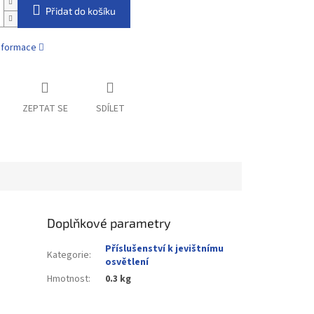
Přidat do košíku
informace
ZEPTAT SE
SDÍLET
Doplňkové parametry
Příslušenství k jevištnímu
Kategorie
:
osvětlení
Hmotnost
:
0.3 kg