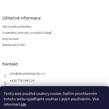
t
í
Užitečné informace
Obchodní podmínky
Podmínky ochrany osobních údajů
Impressum
Reklamační řád
Kontakt
info
@
divadelnisluzby.cz
+420 770 199 129
Divadelní služby Plzeň
Tento web používá soubory cookie. Dalším procházením
divadelni_sluzby_plzen
tohoto webu vyjadřujete souhlas s jejich používáním.. Více
informací
zde
.