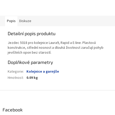
Popis
Diskuze
Detailní popis produktu
Jezdec 5018 pro kolejnice Laura9, Rapid a E-line. Plastová
konstrukce, střední nosnost a dlouhá životnost zaručují pohyb
jevištních opon bez starostí.
Doplňkové parametry
Kategorie
:
Kolejnice a garnýže
Hmotnost
:
0.09 kg
Z
á
p
a
Facebook