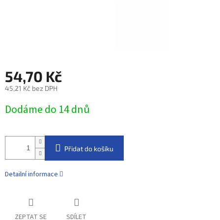
54,70 Kč
45,21 Kč bez DPH
Měrná
Dodáme do 14 dnů
cena:
Přidat do košíku
Detailní informace
ZEPTAT SE
SDÍLET