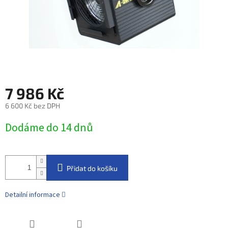
7 986 Kč
6 600 Kč bez DPH
Měrná
Dodáme do 14 dnů
cena:
Přidat do košíku
Detailní informace