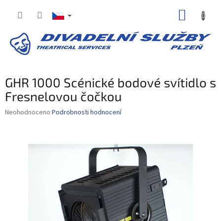
Přejít
NÁKUP
na
obsah
KOŠÍK
GHR 1000 Scénické bodové svítidlo s
Fresnelovou čočkou
Průměrné
Neohodnoceno
Podrobnosti hodnocení
hodnocení
produktu
je
0,0
z
5
hvězdiček.