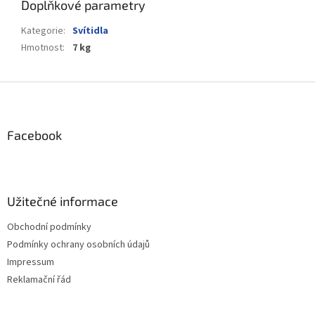
Doplňkové parametry
Kategorie
:
Svítidla
Hmotnost
:
7 kg
Z
á
p
a
Facebook
t
í
Užitečné informace
Obchodní podmínky
Podmínky ochrany osobních údajů
Impressum
Reklamační řád