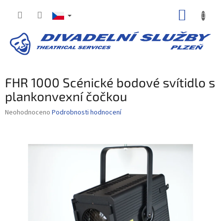
Přejít
NÁKUP
na
obsah
KOŠÍK
FHR 1000 Scénické bodové svítidlo s
plankonvexní čočkou
Průměrné
Neohodnoceno
Podrobnosti hodnocení
hodnocení
produktu
je
0,0
z
5
hvězdiček.