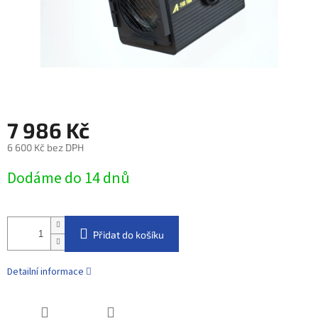
7 986 Kč
6 600 Kč bez DPH
Měrná
Dodáme do 14 dnů
cena:
Přidat do košíku
Detailní informace