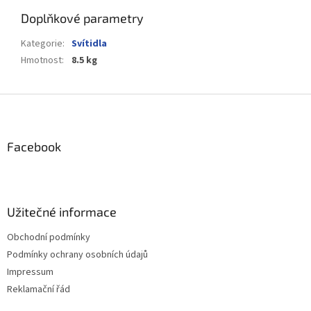
Doplňkové parametry
Kategorie
:
Svítidla
Hmotnost
:
8.5 kg
Z
á
p
a
Facebook
t
í
Užitečné informace
Obchodní podmínky
Podmínky ochrany osobních údajů
Impressum
Reklamační řád