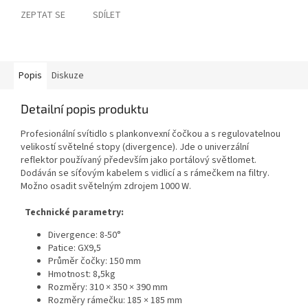
ZEPTAT SE
SDÍLET
Popis
Diskuze
Detailní popis produktu
Profesionální svítidlo s plankonvexní čočkou a s regulovatelnou
velikostí světelné stopy (divergence). Jde o univerzální
reflektor používaný především jako portálový světlomet.
Dodáván se síťovým kabelem s vidlicí a s rámečkem na filtry.
Možno osadit světelným zdrojem 1000 W.
Technické parametry:
Divergence: 8-50°
Patice: GX9,5
Průměr čočky: 150 mm
Hmotnost: 8,5kg
Rozměry: 310 × 350 × 390 mm
Rozměry rámečku: 185 × 185 mm