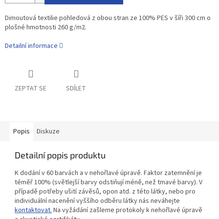
Dimoutová textilie pohledová z obou stran ze 100% PES v šíři 300 cm o
plošné hmotnosti 260 g/m2.
Detailní informace
ZEPTAT SE
SDÍLET
Popis
Diskuze
Detailní popis produktu
K dodání v 60 barvách a v nehořlavé úpravě. Faktor zatemnění je
téměř 100% (světlejší barvy odstiňují méně, než tmavé barvy). V
případě potřeby ušití závěsů, opon atd. z této látky, nebo pro
individuální nacenění vyššího odběru látky nás neváhejte
kontaktovat.
Na vyžádání zašleme protokoly k nehořlavé úpravě