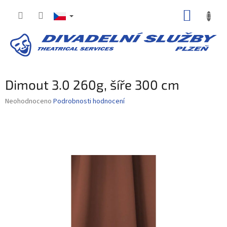
Přejít
NÁKUP
na
obsah
KOŠÍK
Dimout 3.0 260g, šíře 300 cm
Průměrné
Neohodnoceno
Podrobnosti hodnocení
hodnocení
produktu
je
0,0
z
5
hvězdiček.