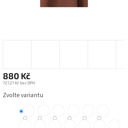
880 Kč
727,27 Kč bez DPH
Měrná
Zvolte variantu
cena: