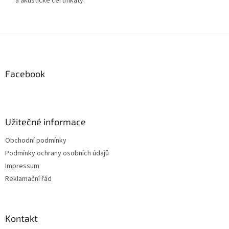
a akustické certifikáty.
Z
á
p
a
Facebook
t
í
Užitečné informace
Obchodní podmínky
Podmínky ochrany osobních údajů
Impressum
Reklamační řád
Kontakt